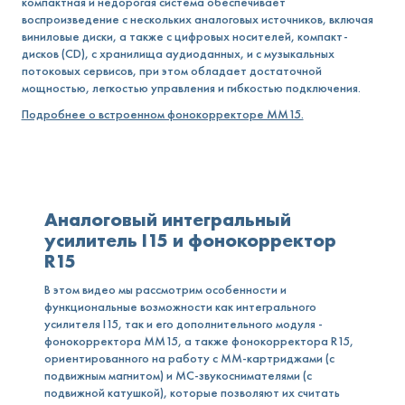
компактная и недорогая система обеспечивает
воспроизведение с нескольких аналоговых источников, включая
виниловые диски, а также с цифровых носителей, компакт-
дисков (CD), с хранилища аудиоданных, и с музыкальных
потоковых сервисов, при этом обладает достаточной
мощностью, легкостью управления и гибкостью подключения.
Подробнее о встроенном фонокорректоре MM15.
Аналоговый интегральный
усилитель I15 и фонокорректор
R15
В этом видео мы рассмотрим особенности и
функциональные возможности как интегрального
усилителя I15, так и его дополнительного модуля -
фонокорректора MM15, а также фонокорректора R15,
ориентированного на работу с MM-картриджами (с
подвижным магнитом) и MC-звукоснимателями (с
подвижной катушкой), которые позволяют их считать