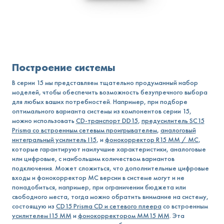
Построение системы
В серии 15 мы представляем тщательно продуманный набор
моделей, чтобы обеспечить возможность безупречного выбора
для любых ваших потребностей. Например, при подборе
оптимального варианта системы из компонентов серии 15,
можно использовать
CD-транспорт DD15
,
предусилитель SC15
Prisma со встроенным сетевым проигрывателем
,
аналоговый
интегральный усилитель I15
, и
фонокорректор R15 MM / MC
,
которые гарантируют наилучшие характеристики, аналоговые
или цифровые, с наибольшим количеством вариантов
подключения. Может сложиться, что дополнительные цифровые
входы и фонокорректор MC версии в системе могут и не
понадобиться, например, при ограничении бюджета или
свободного места, тогда можно обратить внимание на систему,
состоящую из
CD15 Prisma CD и сетевого плеера
со встроенным
усилителем I15 MM
и
фонокорректором MM15 MM
. Эта