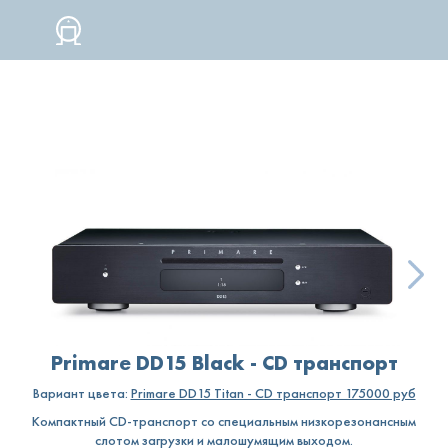
CD-
ПРОИГРЫВА
DD15
BLACK
Primare DD15 Black - CD транспорт
Вариант цвета:
Primare DD15 Titan - CD транспорт 175000 руб
Компактный CD-транспорт со специальным низкорезонансным
слотом загрузки и малошумящим выходом.