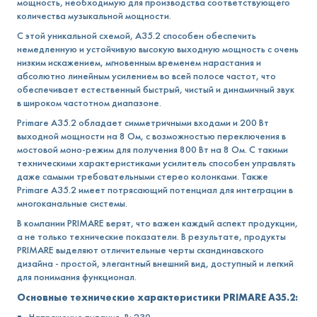
мощность, необходимую для производства соответствующего
количества музыкальной мощности.
С этой уникальной схемой, A35.2 способен обеспечить
немедленную и устойчивую высокую выходную мощность с очень
низким искажением, мгновенным временем нарастания и
абсолютно линейным усилением во всей полосе частот, что
обеспечивает естественный быстрый, чистый и динамичный звук
в широком частотном диапазоне.
Primare A35.2 обладает симметричными входами и 200 Вт
выходной мощности на 8 Ом, с возможностью переключения в
мостовой моно-режим для получения 800 Вт на 8 Ом. С такими
техническими характеристиками усилитель способен управлять
даже самыми требовательными стерео колонками. Также
Primare A35.2 имеет потрясающий потенциал для интеграции в
многоканальные системы.
В компании PRIMARE верят, что важен каждый аспект продукции,
а не только технические показатели. В результате, продукты
PRIMARE выделяют отличительные черты скандинавского
дизайна - простой, элегантный внешний вид, доступный и легкий
для понимания функционал.
Основные технические характеристики PRIMARE A35.2:
Напряжение питания, В: 230